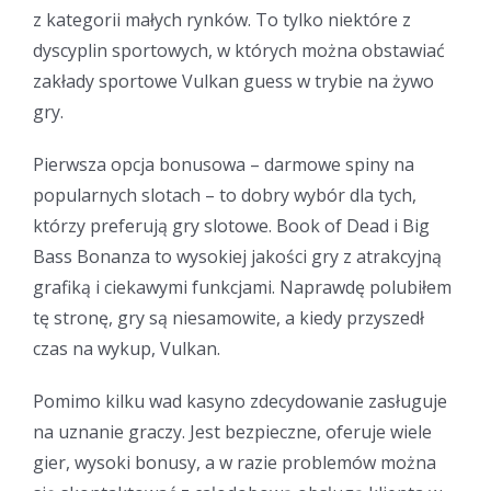
z kategorii małych rynków. To tylko niektóre z
dyscyplin sportowych, w których można obstawiać
zakłady sportowe Vulkan guess w trybie na żywo
gry.
Pierwsza opcja bonusowa – darmowe spiny na
popularnych slotach – to dobry wybór dla tych,
którzy preferują gry slotowe. Book of Dead i Big
Bass Bonanza to wysokiej jakości gry z atrakcyjną
grafiką i ciekawymi funkcjami. Naprawdę polubiłem
tę stronę, gry są niesamowite, a kiedy przyszedł
czas na wykup, Vulkan.
Pomimo kilku wad kasyno zdecydowanie zasługuje
na uznanie graczy. Jest bezpieczne, oferuje wiele
gier, wysoki bonusy, a w razie problemów można