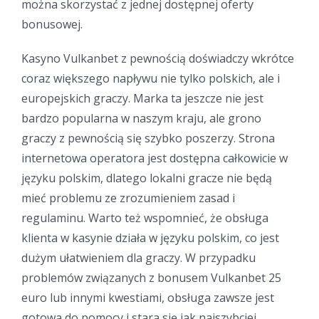
można skorzystać z jednej dostępnej oferty
bonusowej.
Kasyno Vulkanbet z pewnością doświadczy wkrótce
coraz większego napływu nie tylko polskich, ale i
europejskich graczy. Marka ta jeszcze nie jest
bardzo popularna w naszym kraju, ale grono
graczy z pewnością się szybko poszerzy. Strona
internetowa operatora jest dostępna całkowicie w
języku polskim, dlatego lokalni gracze nie będą
mieć problemu ze zrozumieniem zasad i
regulaminu. Warto też wspomnieć, że obsługa
klienta w kasynie działa w języku polskim, co jest
dużym ułatwieniem dla graczy. W przypadku
problemów związanych z bonusem Vulkanbet 25
euro lub innymi kwestiami, obsługa zawsze jest
gotowa do pomocy i stara się jak najszybciej