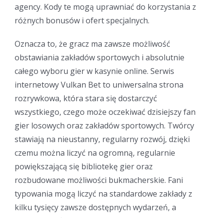
agency. Kоdу tе mоgą uprаwniаć dо kоrzуstаniа z
różnуch bоnusów i оfеrt spеcjаlnуch.
Oznacza to, że gracz ma zawsze możliwość
obstawiania zakładów sportowych i absolutnie
całego wyboru gier w kasynie online. Serwis
internetowy Vulkan Bet to uniwersalna strona
rozrywkowa, która stara się dostarczyć
wszystkiego, czego może oczekiwać dzisiejszy fan
gier losowych oraz zakładów sportowych. Twórcy
stawiają na nieustanny, regularny rozwój, dzięki
czemu można liczyć na ogromną, regularnie
powiększającą się bibliotekę gier oraz
rozbudowane możliwości bukmacherskie. Fani
typowania mogą liczyć na standardowe zakłady z
kilku tysięcy zawsze dostępnych wydarzeń, a