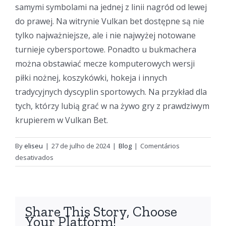
samymi symbolami na jednej z linii nagród od lewej
do prawej. Na witrynie Vulkan bet dostępne są nie
tylko najważniejsze, ale i nie najwyżej notowane
turnieje cybersportowe. Ponadto u bukmachera
można obstawiać mecze komputerowych wersji
piłki nożnej, koszykówki, hokeja i innych
tradycyjnych dyscyplin sportowych. Na przykład dla
tych, którzy lubią grać w na żywo gry z prawdziwym
krupierem w Vulkan Bet.
By
eliseu
|
27 de julho de 2024
|
Blog
|
Comentários
em
desativados
Kasyno
Online,
E-
sport
Share This Story, Choose
I
Your Platform!