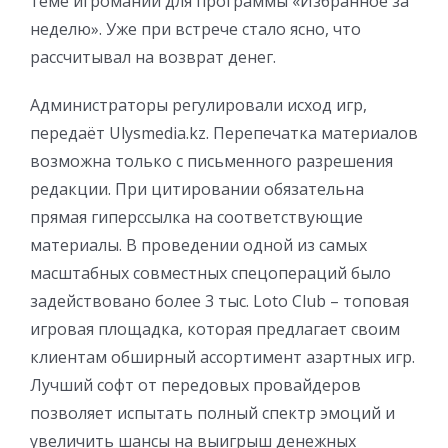
теме игромании для программы «Избранное за
неделю». Уже при встрече стало ясно, что
рассчитывал на возврат денег.
Администраторы регулировали исход игр,
передаёт Ulysmedia.kz. Перепечатка материалов
возможна только с письменного разрешения
редакции. При цитировании обязательна
прямая гиперссылка на соответствующие
материалы. В проведении одной из самых
масштабных совместных спецопераций было
задействовано более 3 тыс. Loto Club – топовая
игровая площадка, которая предлагает своим
клиентам обширный ассортимент азартных игр.
Лучший софт от передовых провайдеров
позволяет испытать полный спектр эмоций и
увеличить шансы на выигрыш денежных