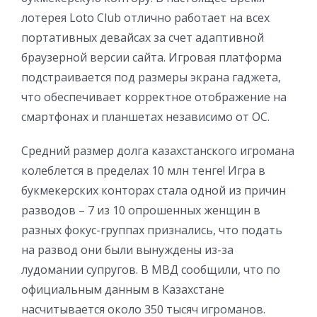
лотерея Loto Club отлично работает на всех
портативных девайсах за счет адаптивной
браузерной версии сайта. Игровая платформа
подстраивается под размеры экрана гаджета,
что обеспечивает корректное отображение на
смартфонах и планшетах независимо от ОС.
Средний размер долга казахстанского игромана
колеблется в пределах 10 млн тенге! Игра в
букмекерских конторах стала одной из причин
разводов – 7 из 10 опрошенных женщин в
разных фокус-группах признались, что подать
на развод они были вынуждены из-за
лудомании супругов. В МВД сообщили, что по
официальным данным в Казахстане
насчитывается около 350 тысяч игроманов.