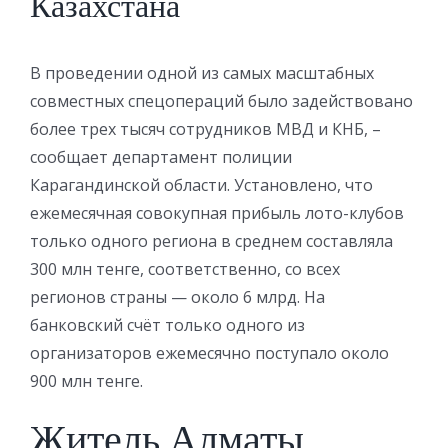
Казахстана
В проведении одной из самых масштабных
совместных спецопераций было задействовано
более трех тысяч сотрудников МВД и КНБ, –
сообщает департамент полиции
Карагандинской области. Установлено, что
ежемесячная совокупная прибыль лото-клубов
только одного региона в среднем составляла
300 млн тенге, соответственно, со всех
регионов страны — около 6 млрд. На
банковский счёт только одного из
организаторов ежемесячно поступало около
900 млн тенге.
Житель Алматы