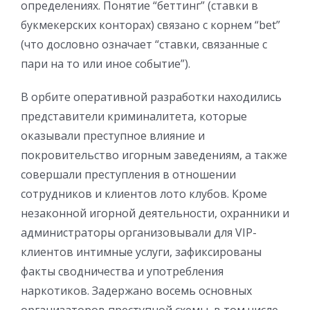
определениях. Понятие “беттинг” (ставки в
букмекерских конторах) связано с корнем “bet”
(что дословно означает “ставки, связанные с
пари на то или иное событие”).
В орбите оперативной разработки находились
представители криминалитета, которые
оказывали преступное влияние и
покровительство игорным заведениям, а также
совершали преступления в отношении
сотрудников и клиентов лото клубов. Кроме
незаконной игорной деятельности, охранники и
администраторы организовывали для VIP-
клиентов интимные услуги, зафиксированы
факты сводничества и употребления
наркотиков. Задержано восемь основных
организаторов преступной схемы, в том числе