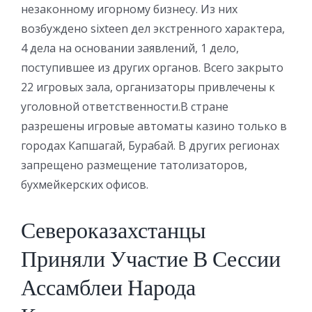
незаконному игорному бизнесу. Из них
возбуждено sixteen дел экстренного характера,
4 дела на основании заявлений, 1 дело,
поступившее из других органов. Всего закрыто
22 игровых зала, организаторы привлечены к
уголовной ответственности.В стране
разрешены игровые автоматы казино только в
городах Капшагай, Бурабай. В других регионах
запрещено размещение татолизаторов,
бухмейкерских офисов.
Североказахстанцы
Приняли Участие В Сессии
Ассамблеи Народа