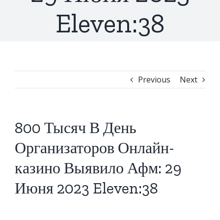
Eleven:38
Previous
Next
800 Тысяч В День
Организаторов Онлайн-
казино Выявило Афм: 29
Июня 2023 Eleven:38