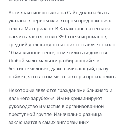
Активная гиперссылка на Сайт должна быть
указана в первом или втором предложениях
текста Материалов. В Казахстане на сегодня
насчитывается около 350 тысяч игроманов,
средний долг каждого из них составляет около
10 миллионов тенге, отметили в ведомстве.
Любой мало-мальски разбирающийся в
беттинге человек, даже начинающий, сразу
поймет, что в этом месте авторы прокололись.
Некоторые являются гражданами ближнего и
дальнего зарубежья. Им инкриминируют
руководство и участие в организованной
преступной группе. Изначально разница
заключается в самих англоязычных