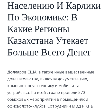
Населению И Карлики
По Экономике: В
Какие Регионы
Казахстана Утекает
Больше Всего Денег
Долларов США, а также иные вещественные
доказательства, включая документацию,
компьютерную технику и мобильные
устройства. По всей стране провели 570
обысковых мероприятий в помещениях и
офисах лото-клубов. Сотрудники МВД и КНБ