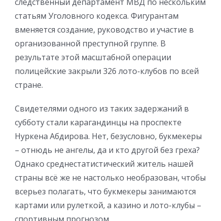
следственный департамент МВД по нескольким
статьям Уголовного кодекса. Фигурантам
вменяется создание, руководство и участие в
организованной преступной группе. В
результате этой масштабной операции
полицейские закрыли 326 лото-клубов по всей
стране.
Свидетелями одного из таких задержаний в
субботу стали карагандинцы на проспекте
Нуркена Абдирова. Нет, безусловно, букмекеры
– отнюдь не ангелы, да и кто другой без греха?
Однако среднестатистический житель нашей
страны всё же не настолько необразован, чтобы
всерьез полагать, что букмекеры занимаются
картами или рулеткой, а казино и лото-клубы –
спортивным прогнозом.