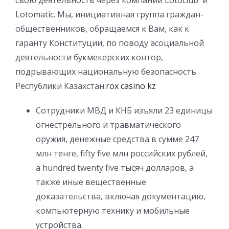
Lotomatic. Мы, инициативная группа граждан-
общественников, обращаемся к Вам, как к
гаранту Конституции, по поводу асоциальной
деятельности букмекерских контор,
подрывающих национальную безопасность
Республики Казахстан.
rox casino kz
Сотрудники МВД и КНБ изъяли 23 единицы
огнестрельного и травматического
оружия, денежные средства в сумме 247
млн тенге, fifty five млн российских рублей,
a hundred twenty five тысяч долларов, а
также иные вещественные
доказательства, включая документацию,
компьютерную технику и мобильные
устройства.