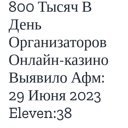
800 Тысяч В
День
Организаторов
Онлайн-казино
Выявило Афм:
29 Июня 2023
Eleven:38